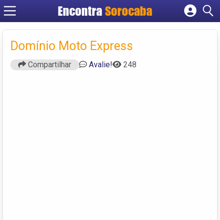
Encontra
Sorocaba
Cadastrar empresa
Fazer login
Domínio Moto Express
Criar conta
Compartilhar
Avalie!
248