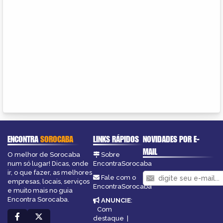
ENCONTRA
SOROCABA
LINKS RÁPIDOS
NOVIDADES POR E-
MAIL
O melhor de Sorocaba
Sobre
num só lugar! Dicas, onde
EncontraSorocaba
ir, o que fazer, as melhores
Fale com o
empresas, locais, serviços
EncontraSorocaba
e muito mais no guia
Encontra Sorocaba.
ANUNCIE
:
Com
destaque
|