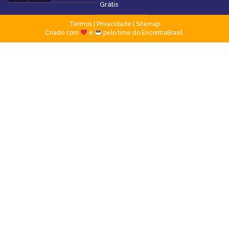
Grátis
Termos
|
Privacidade
|
Sitemap
Criado com
e
pelo time do EncontraBrasil