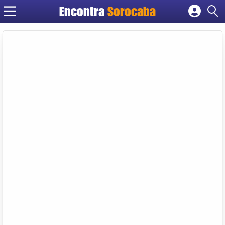
Encontra
Sorocaba
Cadastrar empresa
Fazer login
Criar conta