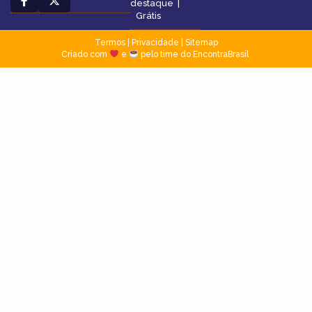
destaque
|
Grátis
Termos
|
Privacidade
|
Sitemap
Criado com
e
pelo time do EncontraBrasil