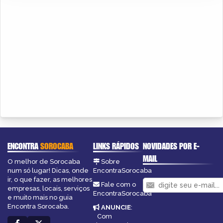
ENCONTRA
SOROCABA
LINKS RÁPIDOS
NOVIDADES POR E-
MAIL
O melhor de Sorocaba
Sobre
num só lugar! Dicas, onde
EncontraSorocaba
ir, o que fazer, as melhores
Fale com o
empresas, locais, serviços
EncontraSorocaba
e muito mais no guia
Encontra Sorocaba.
ANUNCIE
:
Com