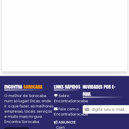
ENCONTRA
SOROCABA
LINKS RÁPIDOS
NOVIDADES POR E-
MAIL
O melhor de Sorocaba
Sobre
num só lugar! Dicas, onde
EncontraSorocaba
ir, o que fazer, as melhores
Fale com o
empresas, locais, serviços
EncontraSorocaba
e muito mais no guia
Encontra Sorocaba.
ANUNCIE
:
Com