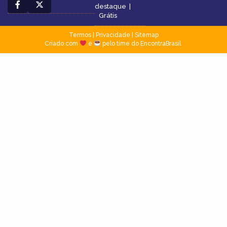
destaque
|
Grátis
Termos
|
Privacidade
|
Sitemap
Criado com
e
pelo time do EncontraBrasil