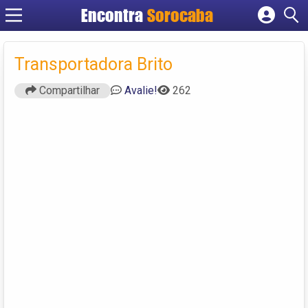
Encontra
Sorocaba
Cadastrar empresa
Fazer login
Transportadora Brito
Criar conta
Compartilhar
Avalie!
262