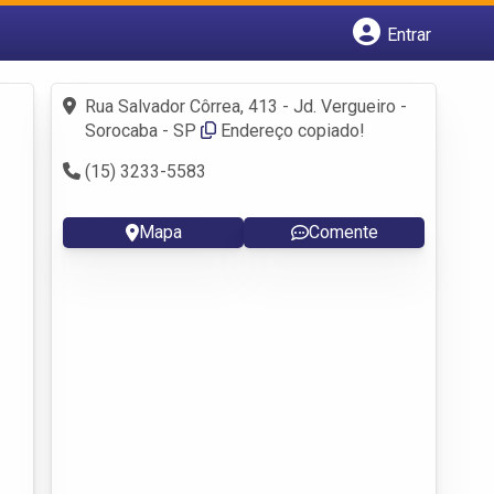
Entrar
Cadastrar empresa
Fazer login
Rua Salvador Côrrea, 413 - Jd. Vergueiro -
Criar conta
Sorocaba - SP
Endereço copiado!
(15) 3233-5583
Mapa
Comente