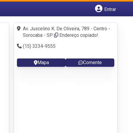
Entrar
Cadastrar empresa
Fazer login
Av. Juscelino K. De Oliveira, 789 - Centro -
Criar conta
Sorocaba - SP
Endereço copiado!
(15) 3234-9555
Mapa
Comente