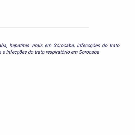
aba
,
hepatites virais em Sorocaba
,
infeccções do trato
a
e
infecções do trato respiratório em Sorocaba