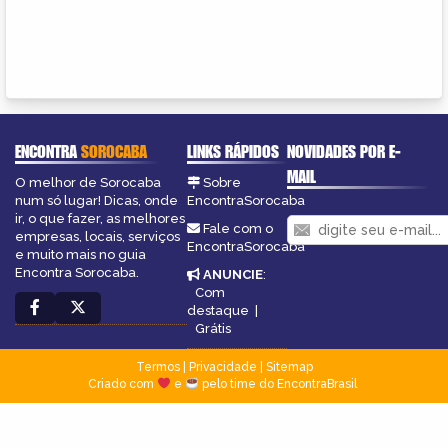
ENCONTRA
SOROCABA
LINKS RÁPIDOS
NOVIDADES POR E-
MAIL
O melhor de Sorocaba
Sobre
num só lugar! Dicas, onde
EncontraSorocaba
ir, o que fazer, as melhores
Fale com o
empresas, locais, serviços
EncontraSorocaba
e muito mais no guia
Encontra Sorocaba.
ANUNCIE
:
Com
destaque
|
Grátis
Termos
|
Privacidade
|
Sitemap
Criado com
e
pelo time do EncontraBrasil