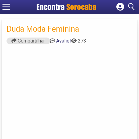
Encontra
Sorocaba
Cadastrar empresa
Fazer login
Duda Moda Feminina
Criar conta
Compartilhar
Avalie!
273