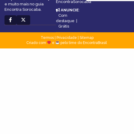
EncontraSorocaba
e muito mais no guia
Encontra Sorocaba.
ANUNCIE
:
Com
destaque
|
Grátis
Termos
|
Privacidade
|
Sitemap
Criado com
e
pelo time do EncontraBrasil