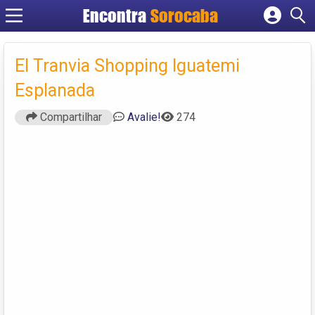
Encontra
Sorocaba
Cadastrar empresa
Fazer login
El Tranvia Shopping Iguatemi
Criar conta
Esplanada
Compartilhar
Avalie!
274