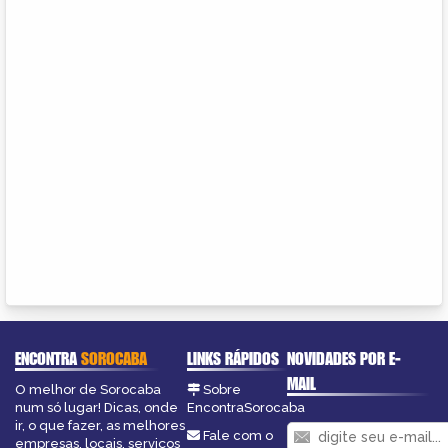
ENCONTRA
SOROCABA
LINKS RÁPIDOS
NOVIDADES POR E-
MAIL
O melhor de Sorocaba
Sobre
num só lugar! Dicas, onde
EncontraSorocaba
ir, o que fazer, as melhores
Fale com o
empresas, locais, serviços