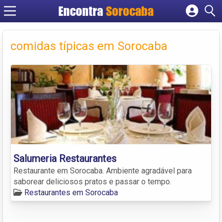
Encontra
Sorocaba
Cadastrar empresa
Fazer login
comidas típicas em Sorocaba
Criar conta
Salumeria Restaurantes
Restaurante em Sorocaba. Ambiente agradável para
saborear deliciosos pratos e passar o tempo.
Restaurantes em Sorocaba