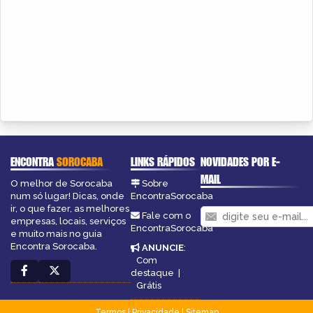
ENCONTRA
SOROCABA
LINKS RÁPIDOS
NOVIDADES POR E-
MAIL
O melhor de Sorocaba
Sobre
num só lugar! Dicas, onde
EncontraSorocaba
ir, o que fazer, as melhores
Fale com o
empresas, locais, serviços
EncontraSorocaba
e muito mais no guia
Encontra Sorocaba.
ANUNCIE
:
Com
destaque
|
Grátis
Termos
|
Privacidade
|
Sitemap