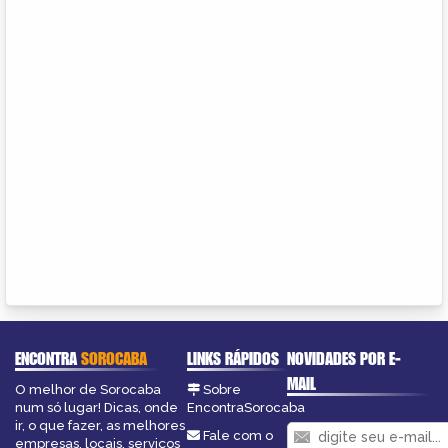
ENCONTRA
SOROCABA
LINKS RÁPIDOS
NOVIDADES POR E-
MAIL
O melhor de Sorocaba
Sobre
num só lugar! Dicas, onde
EncontraSorocaba
ir, o que fazer, as melhores
Fale com o
empresas, locais, serviços