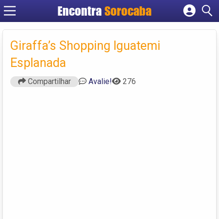
Encontra
Sorocaba
Cadastrar empresa
Fazer login
Giraffa’s Shopping Iguatemi
Criar conta
Esplanada
Compartilhar
Avalie!
276