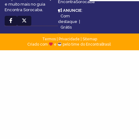
EncontraSorocaba
e muito mais no guia
Encontra Sorocaba.
ANUNCIE
:
Com
destaque
|
Grátis
Termos
|
Privacidade
|
Sitemap
Criado com
e
pelo time do EncontraBrasil