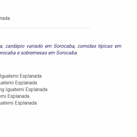
anada
a
,
cardápio variado em Sorocaba
,
comidas típicas em
orocaba
e
sobremesas em Sorocaba
Iguatemi Esplanada
guatemi Esplanada
ng Iguatemi Esplanada
emi Esplanada
uatemi Esplanada