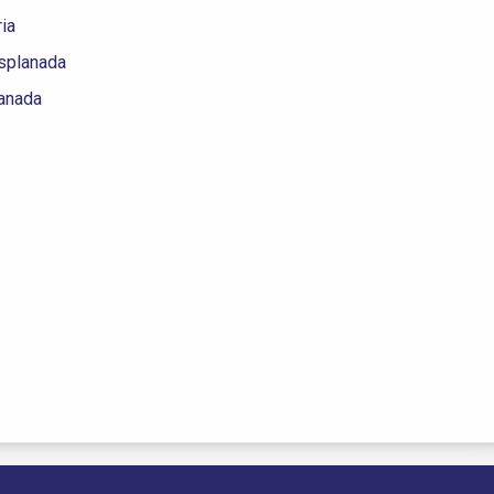
ia
splanada
anada