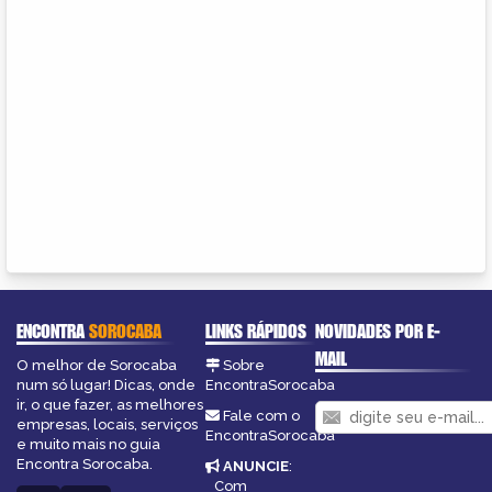
ENCONTRA
SOROCABA
LINKS RÁPIDOS
NOVIDADES POR E-
MAIL
O melhor de Sorocaba
Sobre
num só lugar! Dicas, onde
EncontraSorocaba
ir, o que fazer, as melhores
Fale com o
empresas, locais, serviços
EncontraSorocaba
e muito mais no guia
Encontra Sorocaba.
ANUNCIE
:
Com