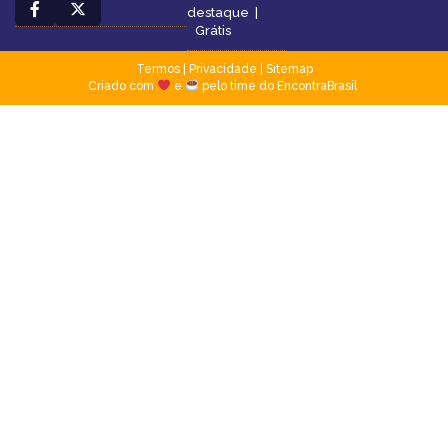
destaque
|
Grátis
Termos
|
Privacidade
|
Sitemap
Criado com
e
pelo time do EncontraBrasil