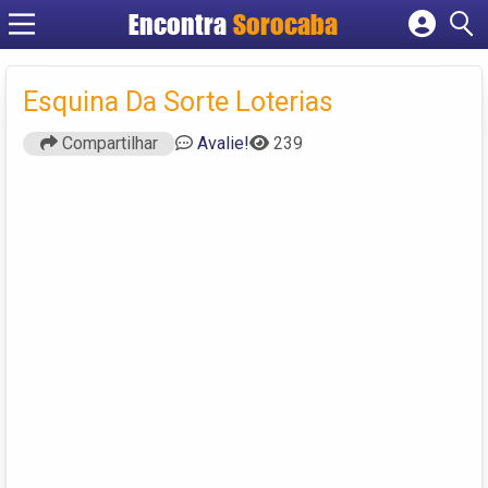
Encontra
Sorocaba
Cadastrar empresa
Fazer login
Esquina Da Sorte Loterias
Criar conta
Compartilhar
Avalie!
239