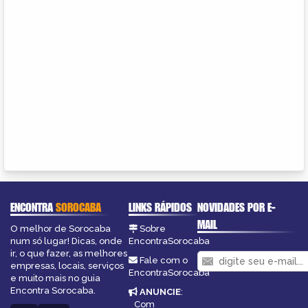
ENCONTRA
SOROCABA
LINKS RÁPIDOS
NOVIDADES POR E-
MAIL
O melhor de Sorocaba
Sobre
num só lugar! Dicas, onde
EncontraSorocaba
ir, o que fazer, as melhores
Fale com o
empresas, locais, serviços
EncontraSorocaba
e muito mais no guia
Encontra Sorocaba.
ANUNCIE
:
Com