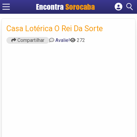
Encontra
Sorocaba
Cadastrar empresa
Fazer login
Casa Lotérica O Rei Da Sorte
Criar conta
Compartilhar
Avalie!
272