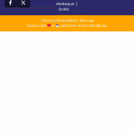
destaque
|
Grátis
Termos
|
Privacidade
|
Sitemap
Criado com
e
pelo time do EncontraBrasil