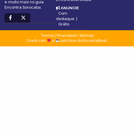
e muito mais no guia
Encontra Sorocaba.
ANUNCIE
:
Com
destaque
|
Grátis
Termos
|
Privacidade
|
Sitemap
Criado com
e
pelo time do EncontraBrasil