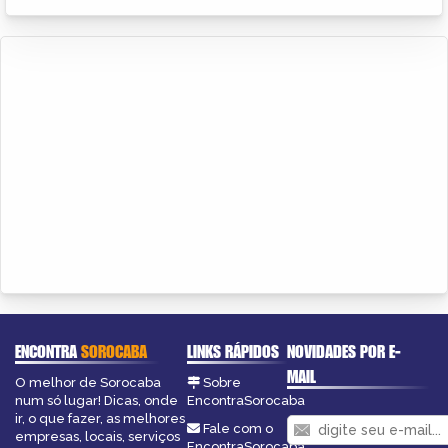
ENCONTRA
SOROCABA
LINKS RÁPIDOS
NOVIDADES POR E-
MAIL
O melhor de Sorocaba
Sobre
num só lugar! Dicas, onde
EncontraSorocaba
ir, o que fazer, as melhores
Fale com o
empresas, locais, serviços
EncontraSorocaba