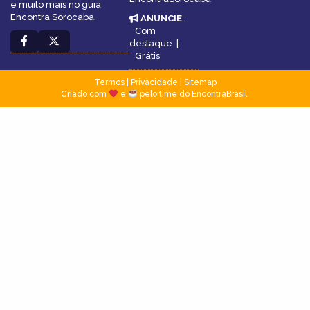
e muito mais no guia
Encontra Sorocaba.
ANUNCIE
:
Com
destaque
|
Grátis
Termos
|
Privacidade
|
Sitemap
Criado com
e
pelo time do EncontraBrasil