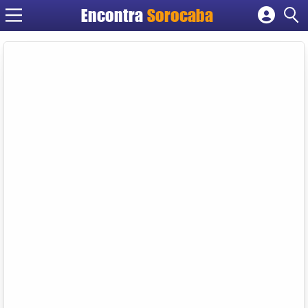
Encontra
Sorocaba
Cadastrar empresa
Fazer login
Criar conta