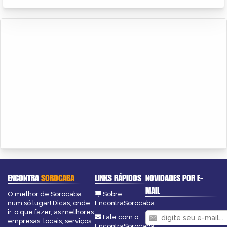
ENCONTRA
SOROCABA
LINKS RÁPIDOS
NOVIDADES POR E-
MAIL
O melhor de Sorocaba
Sobre
num só lugar! Dicas, onde
EncontraSorocaba
ir, o que fazer, as melhores
Fale com o
empresas, locais, serviços
EncontraSorocaba