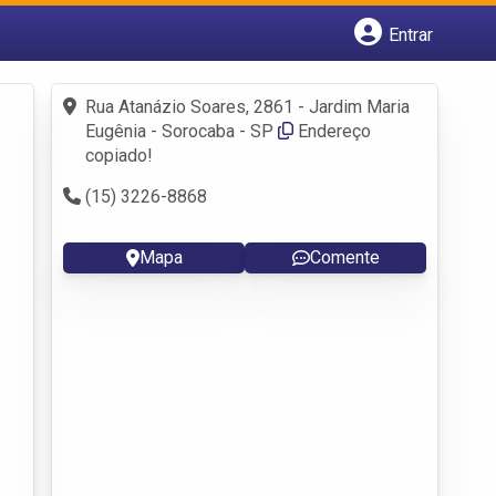
Entrar
Cadastrar empresa
Fazer login
Rua Atanázio Soares, 2861 - Jardim Maria
Criar conta
Eugênia - Sorocaba - SP
Endereço
copiado!
(15) 3226-8868
Mapa
Comente