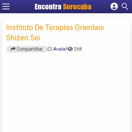
Encontra
Sorocaba
Cadastrar empresa
Fazer login
Instituto De Terapias Orientais
Criar conta
Shizen Sei
Compartilhar
Avalie!
268