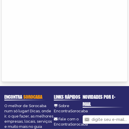
ENCONTRA
SOROCABA
LINKS RÁPIDOS
NOVIDADES POR E-
MAIL
O melhor de Sorocaba
Sobre
num só lugar! Dicas, onde
EncontraSorocaba
ir, o que fazer, as melhores
Fale com o
empresas, locais, serviços
EncontraSorocaba
e muito mais no guia