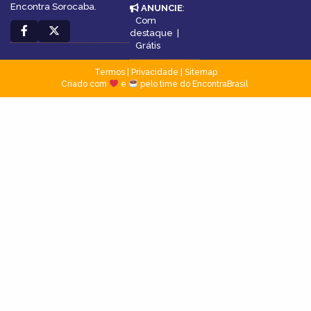
Encontra Sorocaba.
ANUNCIE
:
Com
destaque
|
Grátis
Termos
|
Privacidade
|
Sitemap
Criado com
e
pelo time do EncontraBrasil