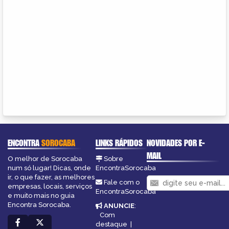
ENCONTRA
SOROCABA
LINKS RÁPIDOS
NOVIDADES POR E-
MAIL
O melhor de Sorocaba
Sobre
num só lugar! Dicas, onde
EncontraSorocaba
ir, o que fazer, as melhores
Fale com o
empresas, locais, serviços
EncontraSorocaba
e muito mais no guia
Encontra Sorocaba.
ANUNCIE
:
Com
destaque
|