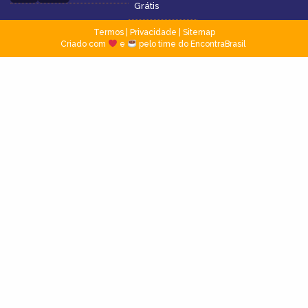
Grátis
Termos
|
Privacidade
|
Sitemap
Criado com
e
pelo time do EncontraBrasil