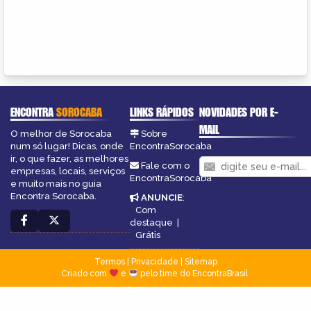
ENCONTRA
SOROCABA
LINKS RÁPIDOS
NOVIDADES POR E-
MAIL
O melhor de Sorocaba
Sobre
num só lugar! Dicas, onde
EncontraSorocaba
ir, o que fazer, as melhores
Fale com o
empresas, locais, serviços
EncontraSorocaba
e muito mais no guia
Encontra Sorocaba.
ANUNCIE
:
Com
destaque
|
Grátis
Termos
|
Privacidade
|
Sitemap
Criado com
e
pelo time do EncontraBrasil