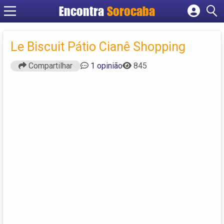
Encontra
Sorocaba
Cadastrar empresa
Fazer login
Le Biscuit Pátio Cianê Shopping
Criar conta
Compartilhar
1 opinião
845