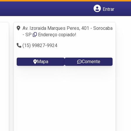
Entrar
Cadastrar empresa
Fazer login
Av. Izoraida Marques Peres, 401 - Sorocaba
Criar conta
- SP
Endereço copiado!
(15) 99827-9924
Mapa
Comente