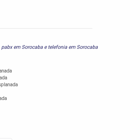
,
pabx em Sorocaba
e
telefonia em Sorocaba
anada
nada
splanada
ada