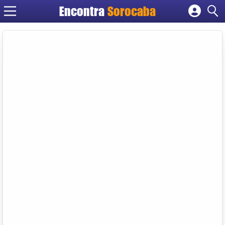
Encontra
Sorocaba
Cadastrar empresa
Fazer login
Criar conta