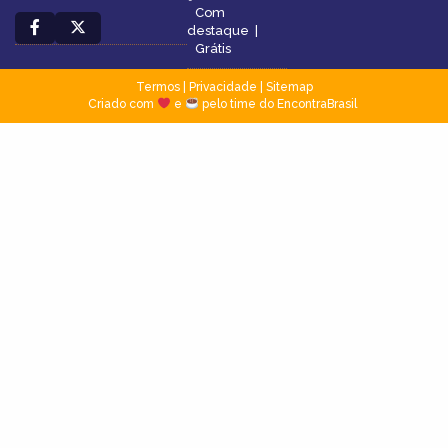
Com
destaque
|
Grátis
Termos
|
Privacidade
|
Sitemap
Criado com
e
pelo time do EncontraBrasil