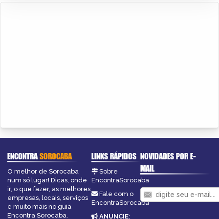
ENCONTRA
SOROCABA
LINKS RÁPIDOS
NOVIDADES POR E-
MAIL
O melhor de Sorocaba
Sobre
num só lugar! Dicas, onde
EncontraSorocaba
ir, o que fazer, as melhores
Fale com o
empresas, locais, serviços
EncontraSorocaba
e muito mais no guia
Encontra Sorocaba.
ANUNCIE
: