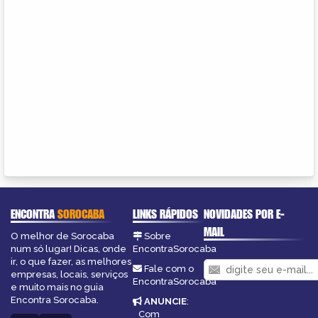
ENCONTRA
SOROCABA
LINKS RÁPIDOS
NOVIDADES POR E-
MAIL
O melhor de Sorocaba
Sobre
num só lugar! Dicas, onde
EncontraSorocaba
ir, o que fazer, as melhores
Fale com o
empresas, locais, serviços
EncontraSorocaba
e muito mais no guia
Encontra Sorocaba.
ANUNCIE
:
Com