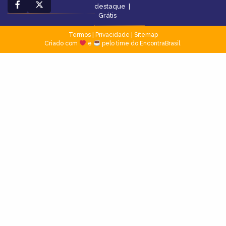
destaque
|
Grátis
Termos
|
Privacidade
|
Sitemap
Criado com
e
pelo time do EncontraBrasil