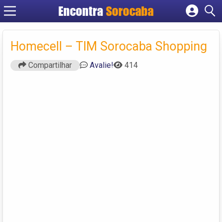
Encontra
Sorocaba
Cadastrar empresa
Fazer login
Homecell – TIM Sorocaba Shopping
Criar conta
Compartilhar
Avalie!
414