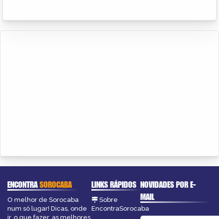
ENCONTRA
SOROCABA
LINKS RÁPIDOS
NOVIDADES POR E-
MAIL
O melhor de Sorocaba
Sobre
num só lugar! Dicas, onde
EncontraSorocaba
ir, o que fazer, as melhores