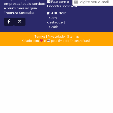
Fale com o
empresas, locais, serviços
EncontraSorocaba
e muito mais no guia
Encontra Sorocaba.
ANUNCIE
:
Com
destaque
|
Grátis
Termos
|
Privacidade
|
Sitemap
Criado com
e
pelo time do EncontraBrasil