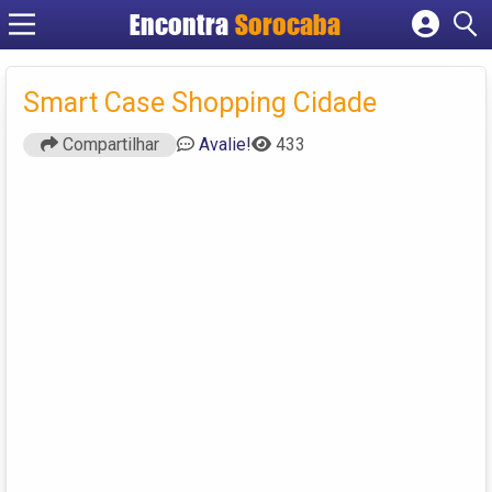
Encontra
Sorocaba
Cadastrar empresa
Fazer login
Smart Case Shopping Cidade
Criar conta
Compartilhar
Avalie!
433