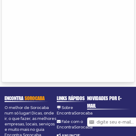
ENCONTRA
SOROCABA
LINKS RÁPIDOS
NOVIDADES POR E-
MAIL
O melhor de Sorocaba
Sobre
num só lugar! Dicas, onde
EncontraSorocaba
ir, o que fazer, as melhores
Fale com o
empresas, locais, serviços
EncontraSorocaba
e muito mais no guia
Encontra Sorocaba.
ANUNCIE
: