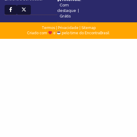
Com
destaque
|
Grátis
Termos
|
Privacidade
|
Sitemap
Criado com
e
pelo time do EncontraBrasil