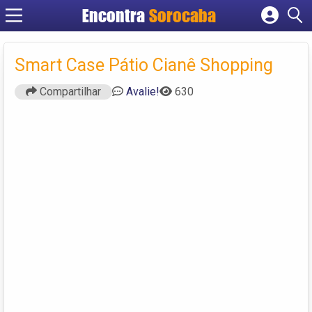
Encontra
Sorocaba
Cadastrar empresa
Fazer login
Smart Case Pátio Cianê Shopping
Criar conta
Compartilhar
Avalie!
630