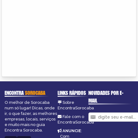
ENCONTRA
SOROCABA
LINKS RÁPIDOS
NOVIDADES POR E-
MAIL
O melhor de Sorocaba
Sobre
num só lugar! Dicas, onde
EncontraSorocaba
ir, o que fazer, as melhores
Fale com o
empresas, locais, serviços
EncontraSorocaba
e muito mais no guia
Encontra Sorocaba.
ANUNCIE
:
Com