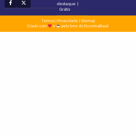
destaque
|
Grátis
Termos
|
Privacidade
|
Sitemap
Criado com
e
pelo time do EncontraBrasil