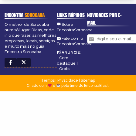
ENCONTRA
SOROCABA
LINKS RÁPIDOS
NOVIDADES POR E-
MAIL
O melhor de Sorocaba
Sobre
num só lugar! Dicas, onde
EncontraSorocaba
ir, o que fazer, as melhores
Fale com o
empresas, locais, serviços
EncontraSorocaba
e muito mais no guia
Encontra Sorocaba.
ANUNCIE
:
Com
destaque
|
Grátis
Termos
|
Privacidade
|
Sitemap
Criado com
e
pelo time do EncontraBrasil