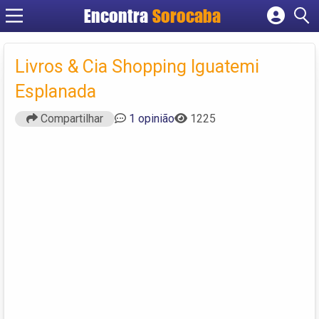
Encontra
Sorocaba
Cadastrar empresa
Fazer login
Livros & Cia Shopping Iguatemi
Criar conta
Esplanada
Compartilhar
1 opinião
1225