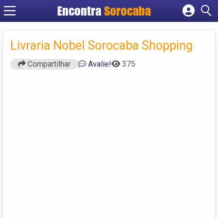
Encontra
Sorocaba
Cadastrar empresa
Fazer login
Livraria Nobel Sorocaba Shopping
Criar conta
Compartilhar
Avalie!
375