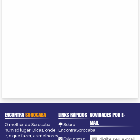
ENCONTRA
SOROCABA
LINKS RÁPIDOS
NOVIDADES POR E-
MAIL
O melhor de Sorocaba
Sobre
num só lugar! Dicas, onde
EncontraSorocaba
ir, o que fazer, as melhores
Fale com o