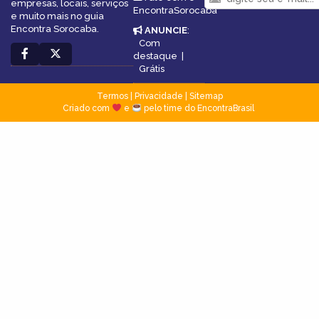
empresas, locais, serviços
EncontraSorocaba
e muito mais no guia
Encontra Sorocaba.
ANUNCIE
:
Com
destaque
|
Grátis
Termos
|
Privacidade
|
Sitemap
Criado com
e
pelo time do EncontraBrasil