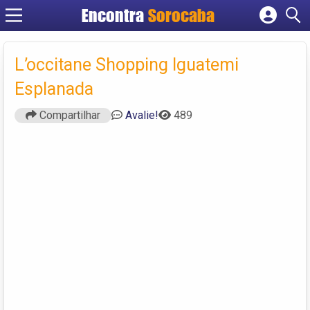
Encontra
Sorocaba
Cadastrar empresa
Fazer login
L’occitane Shopping Iguatemi
Criar conta
Esplanada
Compartilhar
Avalie!
489