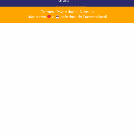
Grátis
Termos
|
Privacidade
|
Sitemap
Criado com
e
pelo time do EncontraBrasil