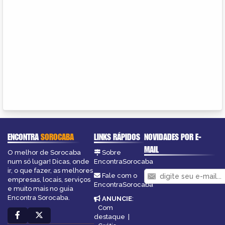
ENCONTRA
SOROCABA
LINKS RÁPIDOS
NOVIDADES POR E-
MAIL
O melhor de Sorocaba
Sobre
num só lugar! Dicas, onde
EncontraSorocaba
ir, o que fazer, as melhores
Fale com o
empresas, locais, serviços
EncontraSorocaba
e muito mais no guia
Encontra Sorocaba.
ANUNCIE
:
Com
destaque
|