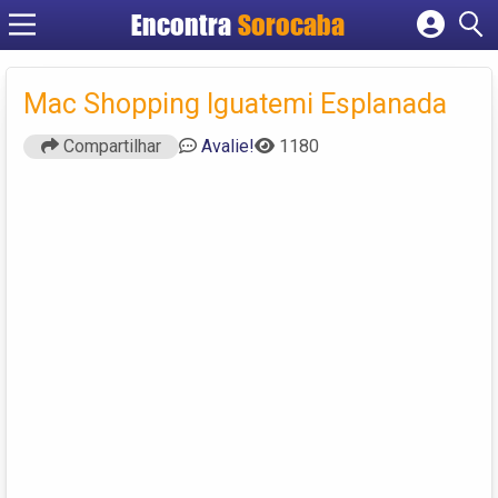
Encontra
Sorocaba
Cadastrar empresa
Fazer login
Mac Shopping Iguatemi Esplanada
Criar conta
Compartilhar
Avalie!
1180