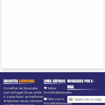
ENCONTRA
SOROCABA
LINKS RÁPIDOS
NOVIDADES POR E-
MAIL
O melhor de Sorocaba
Sobre
num só lugar! Dicas, onde
EncontraSorocaba
ir, o que fazer, as melhores
Fale com o
empresas, locais, serviços
EncontraSorocaba