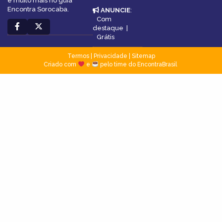
e muito mais no guia
Encontra Sorocaba.
ANUNCIE
:
Com
destaque
|
Grátis
Termos
|
Privacidade
|
Sitemap
Criado com
e
pelo time do EncontraBrasil