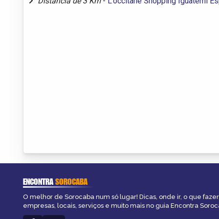
Distância de 3 Km
-
L’occitane Shopping Iguatemi E
ENCONTRA
SOROCABA
O melhor de Sorocaba num só lugar! Dicas, onde ir, o que fazer
empresas, locais, serviços e muito mais no guia Encontra Soroc