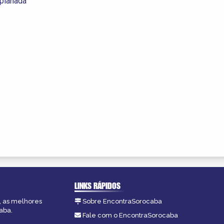
splanada
LINKS RÁPIDOS
, as melhores
Sobre EncontraSorocaba
aba.
Fale com o EncontraSorocaba