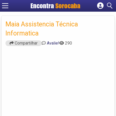
Encontra
Sorocaba
Cadastrar empresa
Fazer login
Maia Assistencia Técnica
Criar conta
Informatica
Compartilhar
Avalie!
290