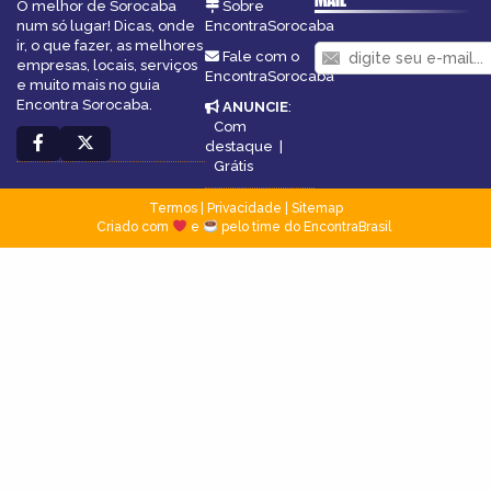
O melhor de Sorocaba
Sobre
num só lugar! Dicas, onde
EncontraSorocaba
ir, o que fazer, as melhores
Fale com o
empresas, locais, serviços
EncontraSorocaba
e muito mais no guia
Encontra Sorocaba.
ANUNCIE
:
Com
destaque
|
Grátis
Termos
|
Privacidade
|
Sitemap
Criado com
e
pelo time do EncontraBrasil