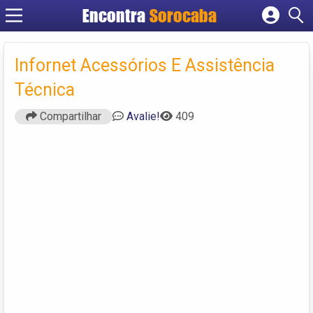
Encontra
Sorocaba
Cadastrar empresa
Fazer login
Infornet Acessórios E Assistência
Criar conta
Técnica
Compartilhar
Avalie!
409