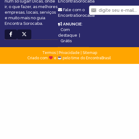
num só lugar! Dicas, onde
EncontraSorocaba
ir, o que fazer, as melhores
Fale com o
empresas, locais, serviços
EncontraSorocaba
e muito mais no guia
Encontra Sorocaba.
ANUNCIE
:
Com
destaque
|
Grátis
Termos
|
Privacidade
|
Sitemap
Criado com
e
pelo time do EncontraBrasil