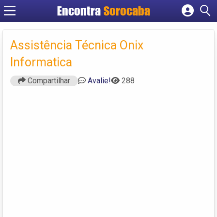
Encontra
Sorocaba
Cadastrar empresa
Fazer login
Assistência Técnica Onix
Criar conta
Informatica
Compartilhar
Avalie!
288