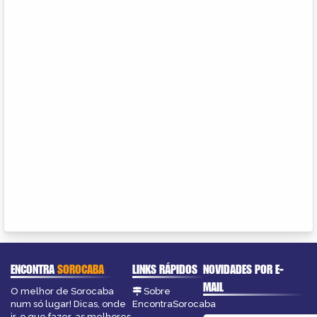
ENCONTRA
SOROCABA
LINKS RÁPIDOS
NOVIDADES POR E-
MAIL
O melhor de Sorocaba
Sobre
num só lugar! Dicas, onde
EncontraSorocaba
ir, o que fazer, as melhores