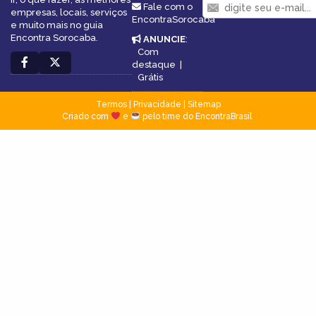
Fale com o
empresas, locais, serviços
EncontraSorocaba
e muito mais no guia
Encontra Sorocaba.
ANUNCIE
:
Com
destaque
|
Grátis
Termos
|
Privacidade
|
Sitemap
Criado com
e
pelo time do EncontraBrasil