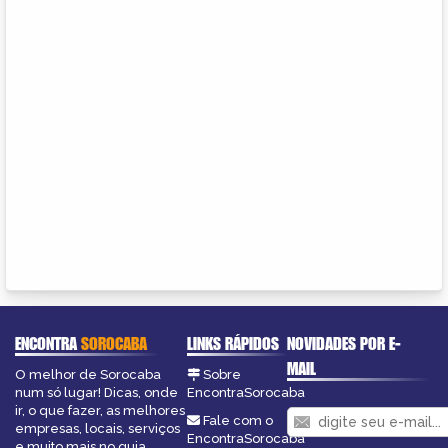
ENCONTRA
SOROCABA
LINKS RÁPIDOS
NOVIDADES POR E-
MAIL
O melhor de Sorocaba
Sobre
num só lugar! Dicas, onde
EncontraSorocaba
ir, o que fazer, as melhores
Fale com o
empresas, locais, serviços
EncontraSorocaba
e muito mais no guia