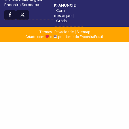
Encontra Sorocaba.
ANUNCIE
:
Com
destaque
|
Grátis
Termos
|
Privacidade
|
Sitemap
Criado com
e
pelo time do EncontraBrasil