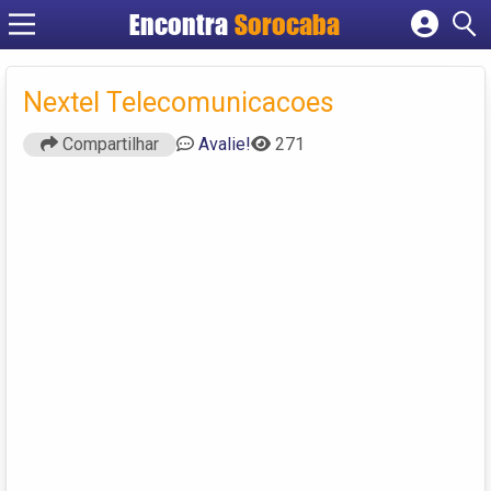
Encontra
Sorocaba
Cadastrar empresa
Fazer login
Nextel Telecomunicacoes
Criar conta
Compartilhar
Avalie!
271