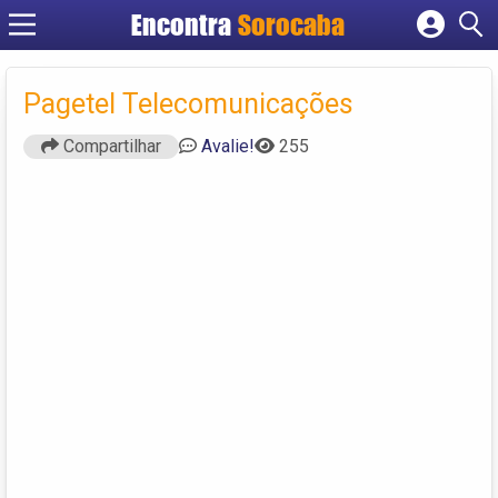
Encontra
Sorocaba
Cadastrar empresa
Fazer login
Pagetel Telecomunicações
Criar conta
Compartilhar
Avalie!
255