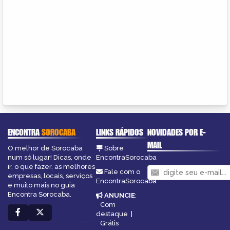
ENCONTRA
SOROCABA
LINKS RÁPIDOS
NOVIDADES POR E-
MAIL
O melhor de Sorocaba
Sobre
num só lugar! Dicas, onde
EncontraSorocaba
ir, o que fazer, as melhores
Fale com o
empresas, locais, serviços
EncontraSorocaba
e muito mais no guia
Encontra Sorocaba.
ANUNCIE
:
Com
destaque
|
Grátis