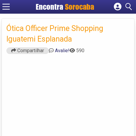
Encontra
Sorocaba
Cadastrar empresa
Fazer login
Ótica Officer Prime Shopping
Criar conta
Iguatemi Esplanada
Compartilhar
Avalie!
590