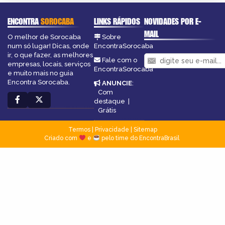
ENCONTRA
SOROCABA
LINKS RÁPIDOS
NOVIDADES POR E-
MAIL
O melhor de Sorocaba
Sobre
num só lugar! Dicas, onde
EncontraSorocaba
ir, o que fazer, as melhores
Fale com o
empresas, locais, serviços
EncontraSorocaba
e muito mais no guia
Encontra Sorocaba.
ANUNCIE
:
Com
destaque
|
Grátis
Termos
|
Privacidade
|
Sitemap
Criado com
e
pelo time do EncontraBrasil