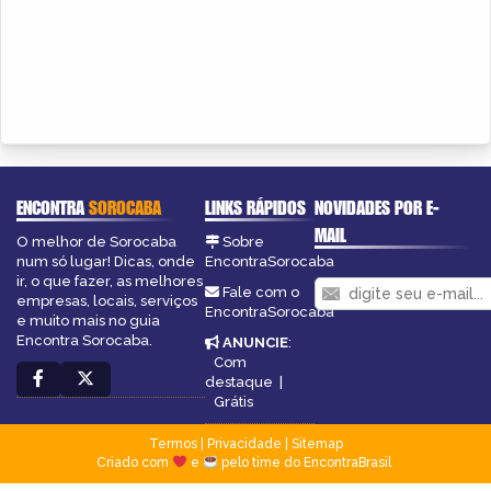
ENCONTRA
SOROCABA
LINKS RÁPIDOS
NOVIDADES POR E-
MAIL
O melhor de Sorocaba
Sobre
num só lugar! Dicas, onde
EncontraSorocaba
ir, o que fazer, as melhores
Fale com o
empresas, locais, serviços
EncontraSorocaba
e muito mais no guia
Encontra Sorocaba.
ANUNCIE
:
Com
destaque
|
Grátis
Termos
|
Privacidade
|
Sitemap
Criado com
e
pelo time do EncontraBrasil