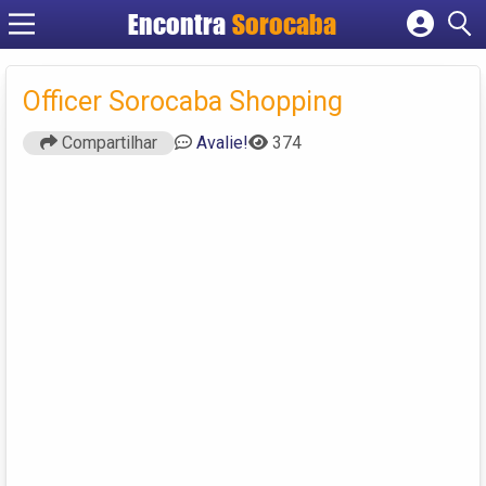
Encontra
Sorocaba
Cadastrar empresa
Fazer login
Officer Sorocaba Shopping
Criar conta
Compartilhar
Avalie!
374