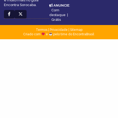
e muito mais no guia
Encontra Sorocaba.
ANUNCIE
:
Com
destaque
|
Grátis
Termos
|
Privacidade
|
Sitemap
Criado com
e
pelo time do EncontraBrasil