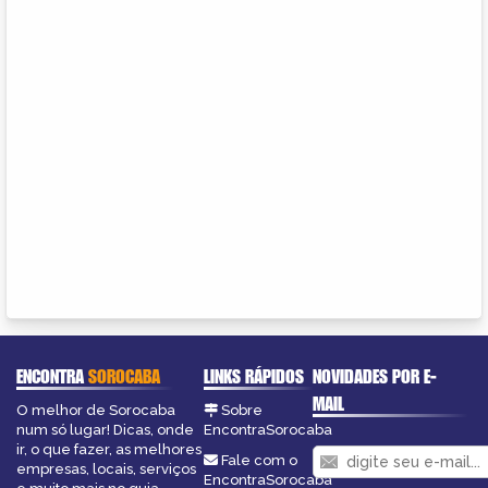
ENCONTRA
SOROCABA
LINKS RÁPIDOS
NOVIDADES POR E-
MAIL
O melhor de Sorocaba
Sobre
num só lugar! Dicas, onde
EncontraSorocaba
ir, o que fazer, as melhores
Fale com o
empresas, locais, serviços
EncontraSorocaba