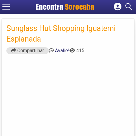
Encontra
Sorocaba
Cadastrar empresa
Fazer login
Sunglass Hut Shopping Iguatemi
Criar conta
Esplanada
Compartilhar
Avalie!
415