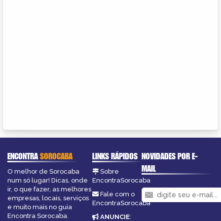
ENCONTRA
SOROCABA
LINKS RÁPIDOS
NOVIDADES POR E-
MAIL
O melhor de Sorocaba
Sobre
num só lugar! Dicas, onde
EncontraSorocaba
ir, o que fazer, as melhores
Fale com o
empresas, locais, serviços
EncontraSorocaba
e muito mais no guia
Encontra Sorocaba.
ANUNCIE
: