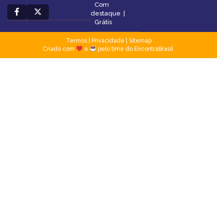
Com
destaque
|
Grátis
Termos
|
Privacidade
|
Sitemap
Criado com
e
pelo time do EncontraBrasil