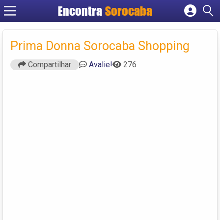
Encontra
Sorocaba
Cadastrar empresa
Fazer login
Prima Donna Sorocaba Shopping
Criar conta
Compartilhar
Avalie!
276