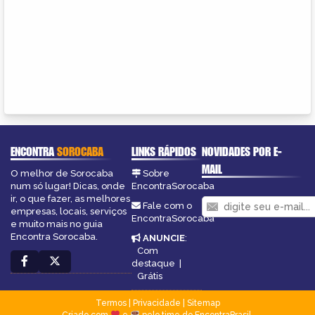
ENCONTRA
SOROCABA
LINKS RÁPIDOS
NOVIDADES POR E-
MAIL
O melhor de Sorocaba
Sobre
num só lugar! Dicas, onde
EncontraSorocaba
ir, o que fazer, as melhores
Fale com o
empresas, locais, serviços
EncontraSorocaba
e muito mais no guia
Encontra Sorocaba.
ANUNCIE
:
Com
destaque
|
Grátis
Termos
|
Privacidade
|
Sitemap
Criado com
e
pelo time do EncontraBrasil