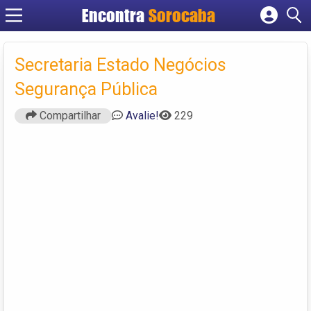
Encontra
Sorocaba
Cadastrar empresa
Fazer login
Secretaria Estado Negócios
Criar conta
Segurança Pública
Compartilhar
Avalie!
229