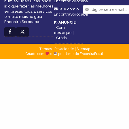
num só lugar! Dicas, onde
EncontraSorocaba
ir, o que fazer, as melhores
Fale com o
empresas, locais, serviços
EncontraSorocaba
e muito mais no guia
Encontra Sorocaba.
ANUNCIE
:
Com
destaque
|
Grátis
Termos
|
Privacidade
|
Sitemap
Criado com
e
pelo time do EncontraBrasil