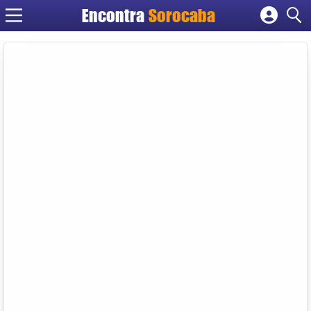
Encontra
Sorocaba
Cadastrar empresa
Fazer login
Criar conta