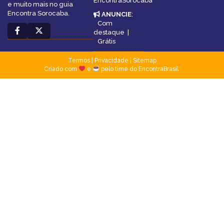
EncontraSorocaba
e muito mais no guia
Encontra Sorocaba.
ANUNCIE
:
Com
destaque
|
Grátis
Termos
|
Privacidade
|
Sitemap
Criado com
e
pelo time do EncontraBrasil