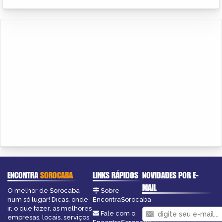
ENCONTRA
SOROCABA
LINKS RÁPIDOS
NOVIDADES POR E-
MAIL
O melhor de Sorocaba
Sobre
num só lugar! Dicas, onde
EncontraSorocaba
ir, o que fazer, as melhores
Fale com o
empresas, locais, serviços