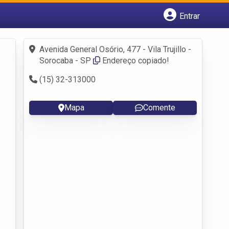
Entrar
Cadastrar empresa
Fazer login
Avenida General Osório, 477 - Vila Trujillo -
Criar conta
Sorocaba - SP
Endereço copiado!
(15) 32-313000
Mapa
Comente