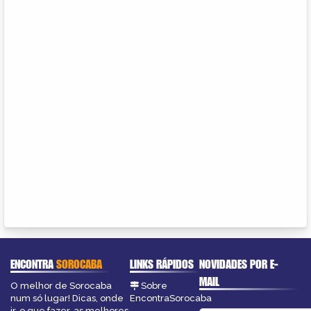
ENCONTRA
SOROCABA
LINKS RÁPIDOS
NOVIDADES POR E-
MAIL
O melhor de Sorocaba
Sobre
num só lugar! Dicas, onde
EncontraSorocaba
ir, o que fazer, as melhores