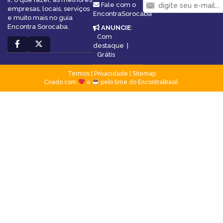
Fale com o
empresas, locais, serviços
EncontraSorocaba
e muito mais no guia
Encontra Sorocaba.
ANUNCIE
:
Com
destaque
|
Grátis
Termos
|
Privacidade
|
Sitemap
Criado com
e
pelo time do EncontraBrasil