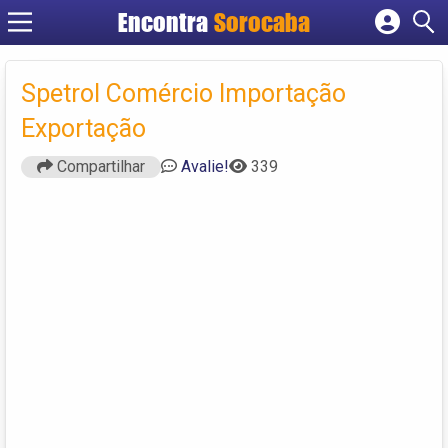
Encontra
Sorocaba
Cadastrar empresa
Fazer login
Spetrol Comércio Importação
Criar conta
Exportação
Compartilhar
Avalie!
339