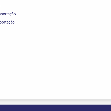
o
mportação
portação