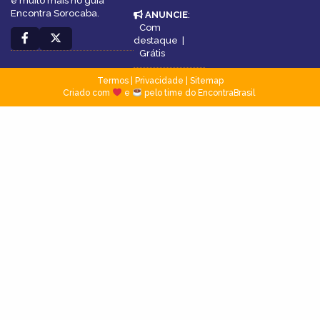
e muito mais no guia
Encontra Sorocaba.
ANUNCIE
:
Com
destaque
|
Grátis
Termos
|
Privacidade
|
Sitemap
Criado com
e
pelo time do EncontraBrasil