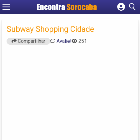
Encontra
Sorocaba
Cadastrar empresa
Fazer login
Subway Shopping Cidade
Criar conta
Compartilhar
Avalie!
251