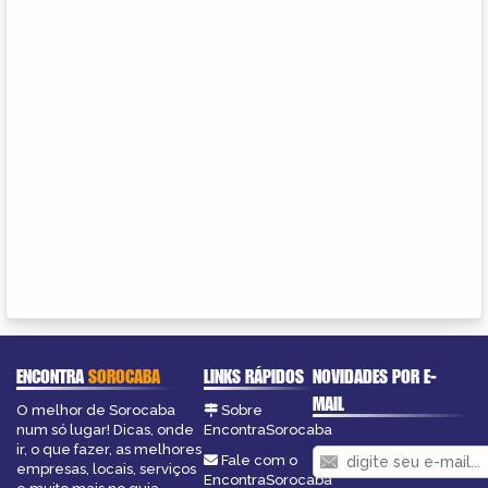
ENCONTRA
SOROCABA
LINKS RÁPIDOS
NOVIDADES POR E-
MAIL
O melhor de Sorocaba
Sobre
num só lugar! Dicas, onde
EncontraSorocaba
ir, o que fazer, as melhores
Fale com o
empresas, locais, serviços
EncontraSorocaba