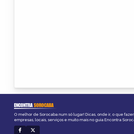
ENCONTRA
SOROCABA
O melhor de Sorocaba num só lugar! Dicas, onde ir, o que fazer
empresas, locais, serviços e muito mais no guia Encontra Soroc