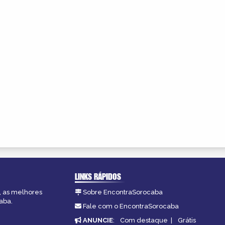
LINKS RÁPIDOS
, as melhores
Sobre EncontraSorocaba
aba.
Fale com o EncontraSorocaba
ANUNCIE
:
Com destaque
|
Grátis