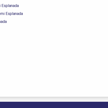
i Esplanada
emi Esplanada
nada