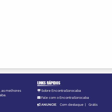
LINKS RÁPIDOS
, as melhores
Sobre EncontraSorocaba
aba.
Fale com o EncontraSorocaba
ANUNCIE
:
Com destaque
|
Grátis