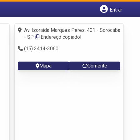
Entrar
Cadastrar empresa
Fazer login
Av. Izoraida Marques Peres, 401 - Sorocaba
Criar conta
- SP
Endereço copiado!
(15) 3414-3060
Mapa
Comente