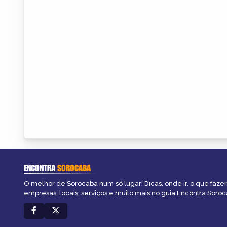
ENCONTRA
SOROCABA
O melhor de Sorocaba num só lugar! Dicas, onde ir, o que fazer
empresas, locais, serviços e muito mais no guia Encontra Soroc