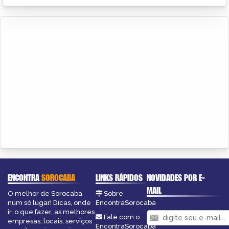
ENCONTRA
SOROCABA
LINKS RÁPIDOS
NOVIDADES POR E-
MAIL
O melhor de Sorocaba
Sobre
num só lugar! Dicas, onde
EncontraSorocaba
ir, o que fazer, as melhores
Fale com o
empresas, locais, serviços
EncontraSorocaba