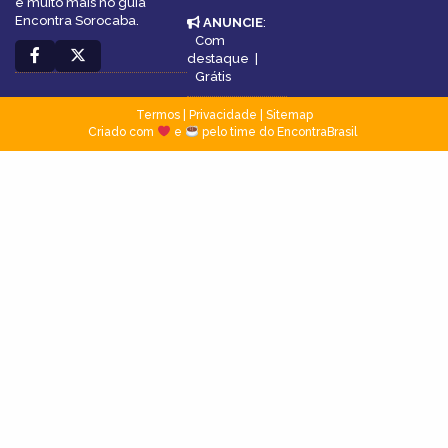
e muito mais no guia
Encontra Sorocaba.
ANUNCIE
:
Com
destaque
|
Grátis
Termos
|
Privacidade
|
Sitemap
Criado com
e
pelo time do EncontraBrasil