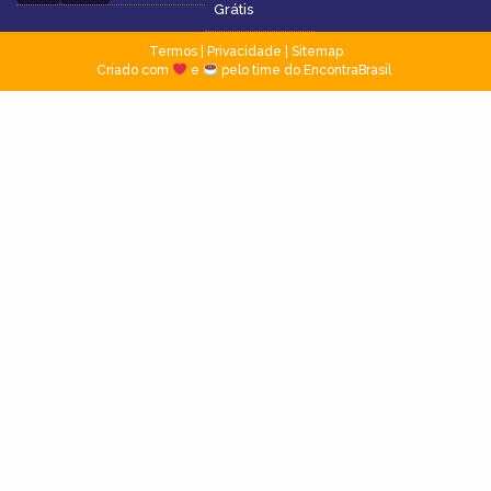
Grátis
Termos
|
Privacidade
|
Sitemap
Criado com
e
pelo time do EncontraBrasil