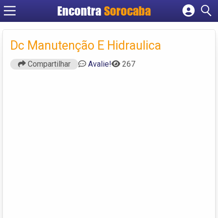
Encontra
Sorocaba
Cadastrar empresa
Fazer login
Dc Manutenção E Hidraulica
Criar conta
Compartilhar
Avalie!
267