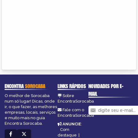
ENCONTRA
SOROCABA
LINKS RÁPIDOS
NOVIDADES POR E-
MAIL
O melhor de Sorocaba
Sobre
num só lugar! Dicas, onde
EncontraSorocaba
ir, o que fazer, as melhores
Fale com o
empresas, locais, serviços
EncontraSorocaba
e muito mais no guia
Encontra Sorocaba.
ANUNCIE
:
Com
destaque
|